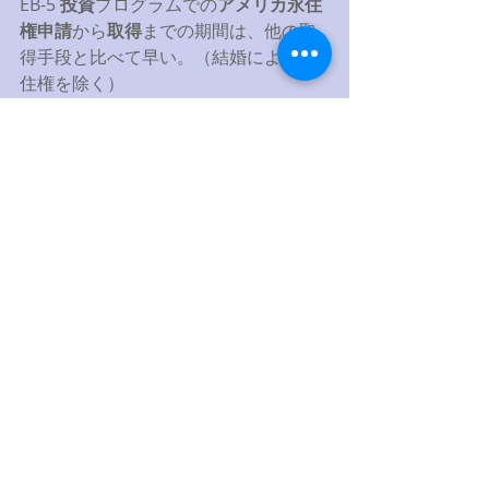
EB-5 
投資
プログラムでの
アメリカ永住
権申請
から
取得
までの期間は、他の取
得手段と比べて早い。（結婚による永
住権を除く） 
日本
を含め、世界各国から
移民投資家
が、このプログラムを
永住権申請
に利
用
。
*EB-5地域センタープログラムは、
2012年9月末に3年の延長が確定しただ
けで、今後どうなるかは不透明です。
2015年9月末に法律の延長あるいは終
了が決まります。 
この法律が終了した場合は、その後、
EB-5地域センタープログラム永住権の
申請は不可能となります
。 
もう１年も残っていませんので、期間