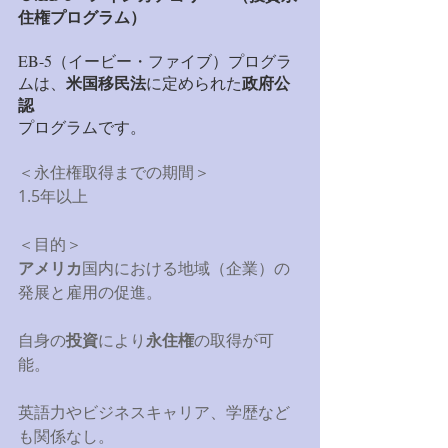
住権プログラム）
EB-5（イービー・ファイブ）プログラ
米国移民法
政府公
ムは、
に定められた
認
プログラムです。 
＜永住権取得までの期間＞ 
1.5年以上 
＜目的＞　 
アメリカ
国内における地域（企業）の
発展と雇用の促進。 
自身の
投資
により
永住権
の取得が可
能。 
英語力やビジネスキャリア、学歴など
も関係なし。 