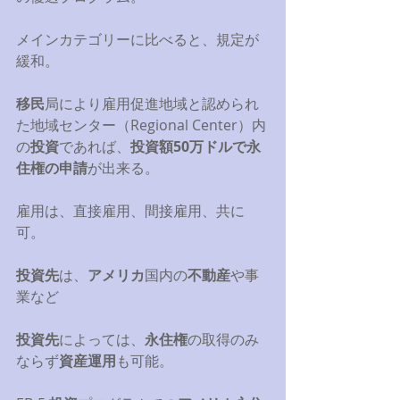
メインカテゴリーに比べると、規定が
緩和。 
移民
局により雇用促進地域と認められ
た地域センター（Regional Center）内
の
投資
であれば、
投資額50万ドルで永
住権の申請
が出来る。 
雇用は、直接雇用、間接雇用、共に
可。 
投資先
は、
アメリカ
国内の
不動産
や事
業など 
投資先
によっては、
永住権
の取得のみ
ならず
資産運用
も可能。 