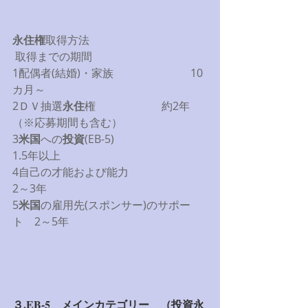
永住権
取得方法　  
 取得までの期間 
1配偶者(結婚)・家族　　　　　　　10
カ月～ 
2ＤＶ抽選
永住
権　　　　　　約2年
（※応募期間も含む） 
3
米国
への
投資
(EB-5)　　　　　　　　
1.5年以上 
4自己の才能および能力　　　　　　　
2～3年 
5
米国
の雇用先(スポンサー)のサポー
ト　2～5年 
３.EB-5　メインカテゴリー　（投資永