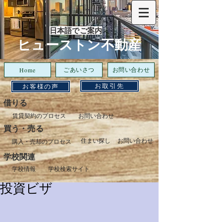
日本語でご案内
​ヒューストン不動産
ごあいさつ
お問い合わせ
Home
お取引先
お客様の声
借りる
賃貸契約のプロセス
お問い合わせ
​買う・売る
住まい探し
お問い合わせ
購入・売却のプロセス
​学校関連
学校情報
学校検索サイト
投資ビザ