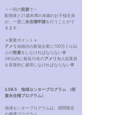
＜一回の
投資
で＞ 
配偶者と21歳未満の未婚のお子様全員
が、一度に
永住権申請
を行うことがで
きます。 
＜
重要ポイント
＞
アメリカ
国内の新規企業に100万ドル以
上の
投資
をしなければならない事 
2年以内に最低10名の
アメリカ
人従業員
を直接的に雇用しなければならない事 
3.EB-5　地域センタープログラム　(投
資永住権プログラム）
地域センタープログラムは、期間限定
の優遇プログラム。 