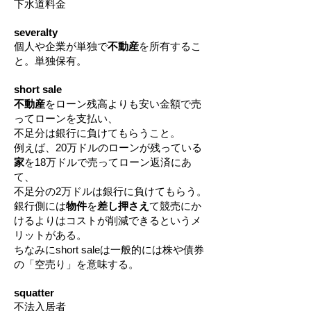
下水道料金
severalty
個人や企業が単独で
不動産
を所有するこ
と。単独保有。
short sale
不動産
をローン残高よりも安い金額で売
ってローンを支払い、
不足分は銀行に負けてもらうこと。
例えば、20万ドルのローンが残っている
家
を18万ドルで売ってローン返済にあ
て、
不足分の2万ドルは銀行に負けてもらう。
銀行側には
物件
を
差し押さえ
て競売にか
けるよりはコストが削減できるというメ
リットがある。
ちなみにshort saleは一般的には株や債券
の「空売り」を意味する。
squatter
不法入居者