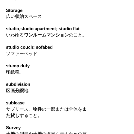
Storage
広い収納スペース
studio,studio apartment; studio flat
いわゆる
ワンルームマンション
のこと。
studio couch; sofabed
ソファーベッド
stump duty
印紙税。
subdivision
区画
分譲
地
sublease
サブリース。
物件
の一部または全体を
ま
た貸し
すること。
Survey
土地
の測量や
土地
の境界を示すための杭