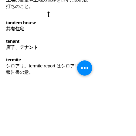
打ちのこと。
t
tandem house
共有住宅
tenant
店子
、
テナント
termite
シロアリ。termite report はシロアリ検査
報告書の意。
terrace house
テラスハウス
trailer house (or home); house trailer
トレーラーハウス
town house
低層集合住宅
のこと。
1棟
の
建物
を２世帯
以上に分けて使用する。通常
2階
～5階建