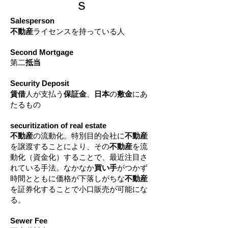
ｓ
Salesperson
不動産
ライセンスを持っている人
Second Mortgage
第二
抵当
Security Deposit
賃借
人が支払う
保証金
、
日本
の
敷金
にあ
たるもの
securitization of real estate
不動産
の流動化。特別目的会社に
不動産
を譲渡することにより、その
不動産
を流
動化（資金化）することで、最近注目さ
れている手法。なかなか
買い手
がつかず
時間とともに価格が下落しがちな
不動産
を証券化することで小口販売が可能にな
る。
Sewer Fee